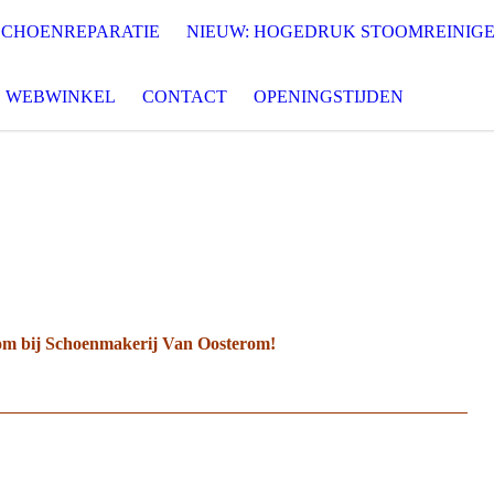
SCHOENREPARATIE
NIEUW: HOGEDRUK STOOMREINIG
WEBWINKEL
CONTACT
OPENINGSTIJDEN
Schoenmakerij Van Oosterom
Uw Schoenen...onze zorg!
m bij Schoenmakerij Van Oosterom!