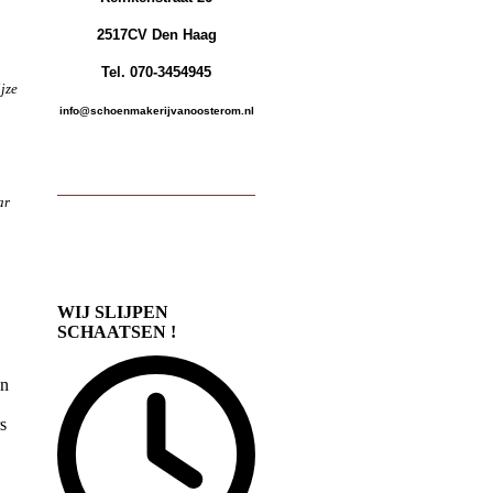
2517CV Den Haag
Tel. 070-3454945
jze
info@schoenmakerijvanoosterom.nl
ar
WIJ SLIJPEN
SCHAATSEN !
an
s