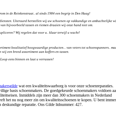
om in de Reinkenstraat.. al sinds 1984 een begrip in Den Haag!
 diensten. Uiteraard herstellen wij uw schoenen op vakkundige en ambachtelijke wi
 van bijvoorbeeld tassen en riemen draaien wij onze hand niet om.
upliceren? Wij regelen dat voor u.. klaar terwijl u wacht!
ortiment kwalitatief hoogwaardige producten... van veters tot schoenspanners.. ma
 wij een breed assortiment aan koffers en tassen.
Loop eens binnen en laat u verrassen!
akersgilde
wat een kwaliteitswaarborg is voor onze schoenreparaties.
willige basis schoenmakers. De goedgekeurde schoenmakers voldoen a
liteitseisen. Inmiddels zijn meer dan 300 schoenmakers in Nederland
eft het nu nog meer zin om kwaliteitsschoenen te kopen. U bent immer
n deskundige reparatie. Ons Gilde lidnummer: 427.