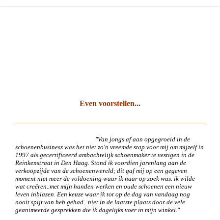
Schoenmakerij Van
Oosterom
Uw Schoenen...onze zorg!
Even voorstellen...
"Van jongs af aan opgegroeid in de
schoenenbusiness was het niet zo'n vreemde stap voor mij om mijzelf in
1997 als gecertificeerd ambachtelijk schoenmaker te vestigen in de
Reinkenstraat in Den Haag. Stond ik voordien jarenlang aan de
verkoopzijde van de schoenenwereld; dit gaf mij op een gegeven
moment niet meer de voldoening waar ik naar op zoek was. ik wilde
wat creëren..met mijn handen werken en oude schoenen een nieuw
leven inblazen. Een keuze waar ik tot op de dag van vandaag nog
nooit spijt van heb gehad.. niet in de laatste plaats door de vele
geanimeerde gesprekken die ik dagelijks voer in mijn winkel."