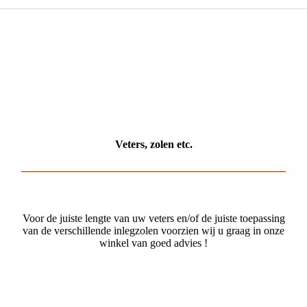
Schoenmakerij Van
Oosterom
Uw Schoenen...onze zorg!
Veters, zolen etc.
Voor de juiste lengte van uw veters en/of de juiste toepassing
van de verschillende inlegzolen voorzien wij u graag in onze
winkel van goed advies !