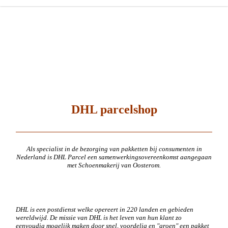
Schoenmakerij Van
Oosterom
Uw Schoenen...onze zorg!
DHL parcelshop
Als specialist in de bezorging van pakketten bij consumenten in
Nederland is DHL Parcel een samenwerkingsovereenkomst aangegaan
met Schoenmakerij van Oosterom.
DHL is een postdienst welke opereert in 220 landen en gebieden
wereldwijd. De missie van DHL is het leven van hun klant zo
eenvoudig mogelijk maken door snel, voordelig en "groen" een pakket